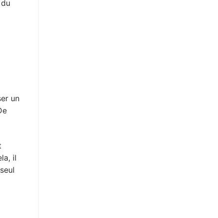
 du
ser un
De
t
a, il
 seul