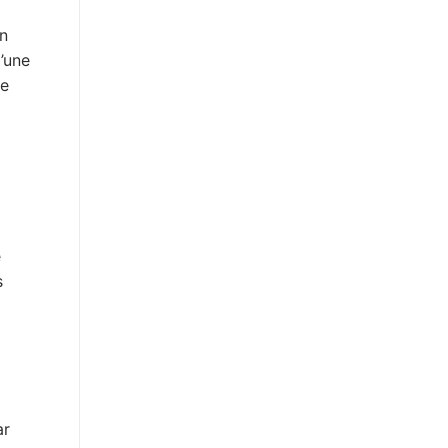
un
d’une
ie
e
s
ar